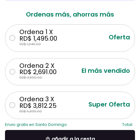
Ordenas más, ahorras más
Ordena 1 X
Oferta
RD$ 1,495.00
RD$ 1,945.00
Ordena 2 X
El más vendido
RD$ 2,691.00
RD$ 3,890.00
Ordena 3 X
Super Oferta
RD$ 3,812.25
RD$ 5,835.00
Envio gratis en Santo Domingo
Total:
añadir a la cesta
local_mall