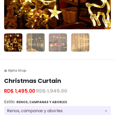
Alpha Shop
store
Christmas Curtain
RD$ 1,495.00
RD$ 1,945.00
Estilo:
RENOS, CAMPANAS Y ABORLES